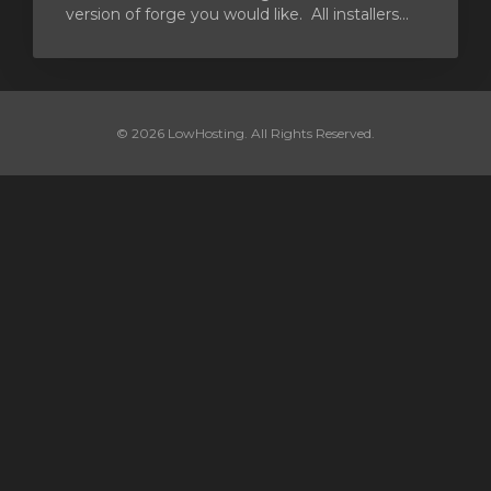
version of forge you would like. All installers...
© 2026 LowHosting. All Rights Reserved.