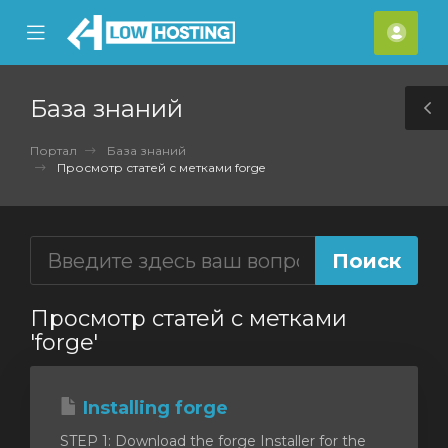
se
Mobile
Акка
ile
Menu
nu
База знаний
T
S
Портал
База знаний
Просмотр статей с метками forge
Просмотр статей с метками
'forge'
Installing forge
STEP 1: Download the forge Installer for the