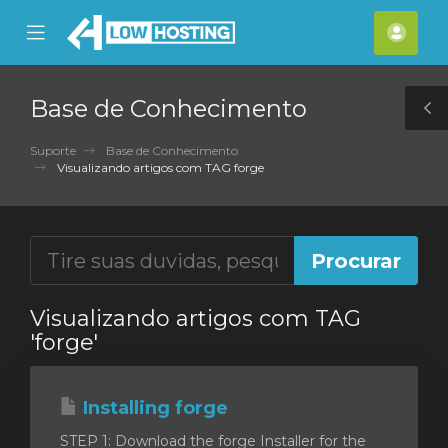
se
Mobile
Cont
ile
Menu
nu
Base de Conhecimento
T
S
Suporte
Base de Conhecimento
Visualizando artigos com TAG forge
Visualizando artigos com TAG
'forge'
Installing forge
STEP 1: Download the forge Installer for the