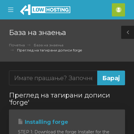
se
Mobile
Ваш
ile
Menu
смет
nu
База на знаења
T
S
Почетна
База на знаења
Преглед на тагирани дописи forge
Преглед на тагирани дописи
'forge'
Installing forge
STEP 1: Download the forge Installer for the