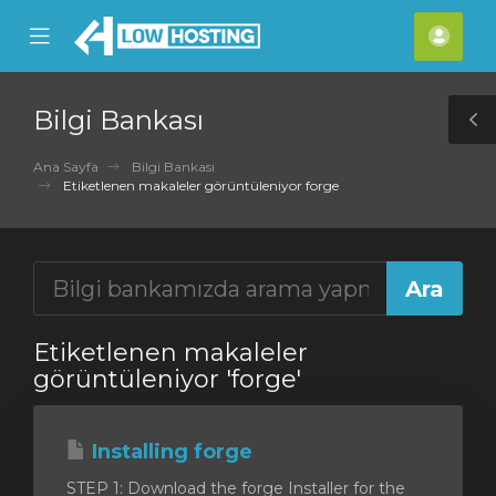
se
Mobile
Hes
ile
Menu
nu
Bilgi Bankası
T
S
Ana Sayfa
Bilgi Bankası
Etiketlenen makaleler görüntüleniyor forge
Etiketlenen makaleler
görüntüleniyor 'forge'
Installing forge
STEP 1: Download the forge Installer for the