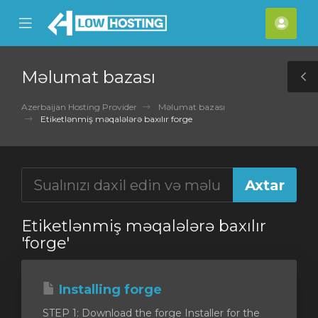
se
Mobile
Hes
ile
Menu
nu
Məlumat bazası
T
S
Azerbaijan Hosting Provider
Məlumat bazası
Etiketlənmiş məqalələrə baxılır forge
Etiketlənmiş məqalələrə baxılır
'forge'
Installing forge
STEP 1: Download the forge Installer for the