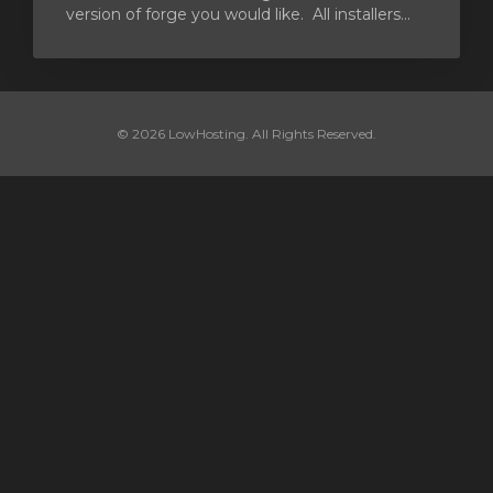
version of forge you would like. All installers...
© 2026 LowHosting. All Rights Reserved.