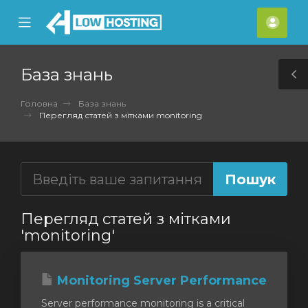
se
Mobile
Акка
ile
Menu
nu
База знань
T
S
Головна
База знань
Перегляд статей з мітками monitoring
Перегляд статей з мітками
'monitoring'
Monitoring Server Performance
Server performance monitoring is a critical