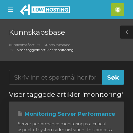
se
Mobile
Kont
ile
Menu
nu
Kunnskapsbase
T
S
Kundeområdet
Kunnskapsbase
Viser taggede artikler monitoring
Viser taggede artikler 'monitoring'
Monitoring Server Performance
Server performance monitoring is a critical
aspect of system administration. This process