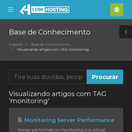
se
Mobile
Cont
ile
Menu
nu
Base de Conhecimento
T
S
Suporte
Base de Conhecimento
Visualizando artigos com TAG monitoring
Visualizando artigos com TAG
'monitoring'
Monitoring Server Performance
Server performance monitoring is a critical