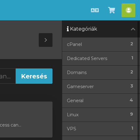
Magyar
Kosár
Fió
megteki
Kategóriák
Toggle
2
cPanel
Sidebar
1
Dedicated Servers
2
Domains
3
Gameserver
4
General
9
Linux
ess can...
1
VPS