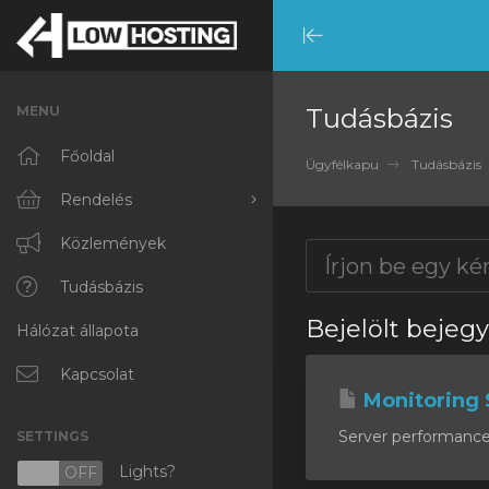
Minimize
Menu
MENU
Tudásbázis
Főoldal
Ügyfélkapu
Tudásbázis
Rendelés
Minden
Közlemények
RKVMPROTECTED
Tudásbázis
Bejelölt bejeg
Hálózat állapota
IKVMPROTECTED
XKVMPROTECTED
Kapcsolat
Monitoring 
OPENVZ VPS
Server performance m
SETTINGS
Protected Web Hosting
Lights?
N
OFF