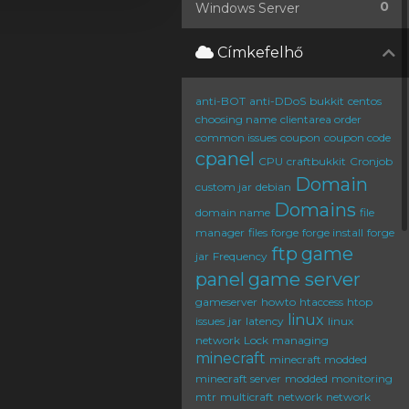
0
Windows Server
Címkefelhő
anti-BOT
anti-DDoS
bukkit
centos
choosing name
clientarea order
common issues
coupon
coupon code
cpanel
CPU
craftbukkit
Cronjob
Domain
custom jar
debian
Domains
domain name
file
manager
files
forge
forge install
forge
ftp
game
jar
Frequency
panel
game server
gameserver
howto
htaccess
htop
linux
issues
jar
latency
linux
network
Lock
managing
minecraft
minecraft modded
minecraft server
modded
monitoring
mtr
multicraft
network
network