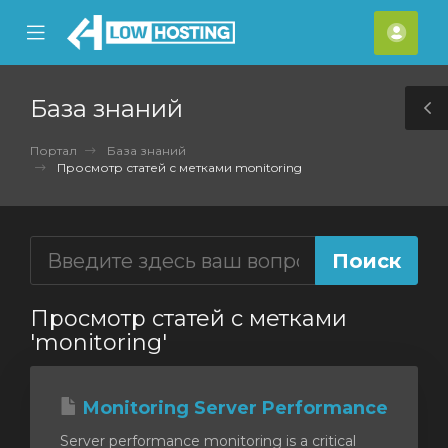
se
Mobile
Акка
ile
Menu
nu
База знаний
T
S
Портал
База знаний
Просмотр статей с метками monitoring
Просмотр статей с метками
'monitoring'
Monitoring Server Performance
Server performance monitoring is a critical