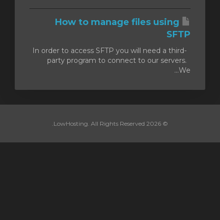
How to manage files using
SFTP
In order to access SFTP you will need a third-
party program to connect to our servers.
We...
© 2026 LowHosting. All Rights Reserved.