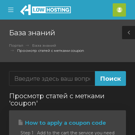
se
Mobile
Акка
ile
Menu
nu
База знаний
T
S
Портал
База знаний
Просмотр статей с метками coupon
Просмотр статей с метками
'coupon'
How to apply a coupon code
Step 1 Add to the cart the service you need