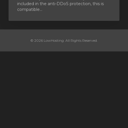
included in the anti-DDoS protection, this is
compatible...
© 2026 LowHosting. All Rights Reserved.