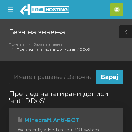
se
Mobile
Ваш
ile
Menu
смет
nu
База на знаења
T
S
Почетна
База на знаења
Преглед на тагирани дописи anti DDoS
Преглед на тагирани дописи
'anti DDoS'
Minecraft Anti-BOT
We recently added an anti-BOT system