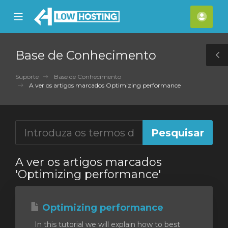
se
Mobile
Cont
ile
Menu
nu
Base de Conhecimento
T
S
Suporte
Base de Conhecimento
A ver os artigos marcados Optimizing performance
A ver os artigos marcados
'Optimizing performance'
Optimizing performance
In this tutorial we will explain how to best