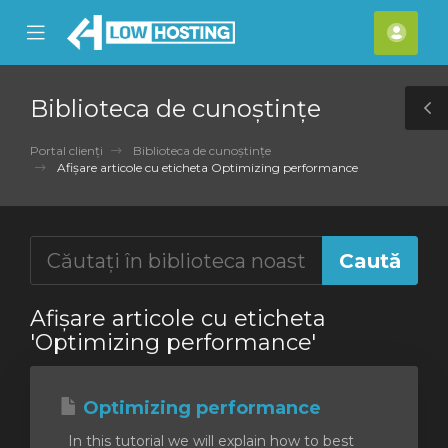
se
Mobile
Cont
ile
Menu
meu
nu
Biblioteca de cunoștințe
T
S
Portal clienți
Biblioteca de cunoștințe
Afișare articole cu eticheta Optimizing performance
Afișare articole cu eticheta
'Optimizing performance'
Optimizing performance
In this tutorial we will explain how to best