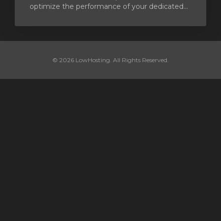
optimize the performance of your dedicated...
© 2026 LowHosting. All Rights Reserved.