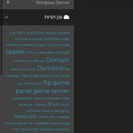
0
Windows Server
ענן תגיות
anti-BOT
anti-DDoS
bukkit
centos
choosing name
clientarea order
common issues
coupon
coupon code
cpanel
CPU
craftbukkit
Cronjob
Domain
custom jar
debian
Domains
domain name
file
manager
files
forge
forge install
forge
ftp
game
jar
Frequency
panel
game server
gameserver
howto
htaccess
htop
linux
issues
jar
latency
linux
network
Lock
managing
minecraft
minecraft modded
minecraft server
modded
monitoring
mtr
multicraft
network
network