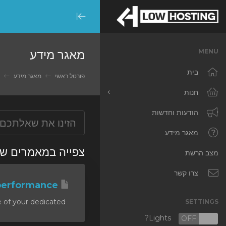
Minimize
Menu
מאגר מידע
MENU
בית
פורטל ראשי
מאגר מידע
ce
חנות
כל המוצרים
הודעות וחדשות
RKVMPROTECTED
מאגר מידע
צפייה במ 'Optimizing performance'
IKVMPROTECTED
מצב הרשת
XKVMPROTECTED
צרו קשר
Optimizing performance
OPENVZ VPS
In this tutorial we will explain how to best optimize the performance of your dedicated...
SETTINGS
Protected Web Hosting
Lights?
OFF