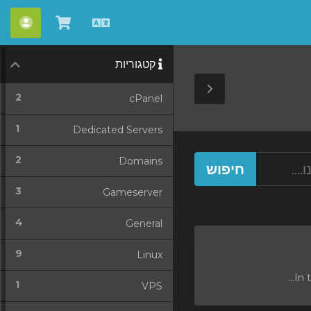
עברית
צפייה
חשבו
בעגלת
קטגוריות
הקניות
Toggle
2
cPanel
Sidebar
1
Dedicated Servers
2
Domains
3
Gameserver
4
General
9
Linux
1
VPS