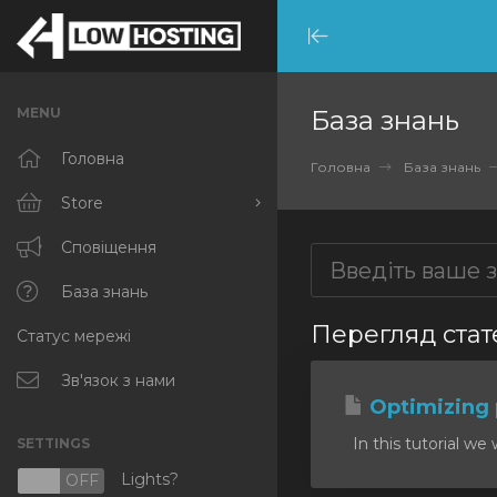
Minimize
Menu
MENU
База знань
Головна
Головна
База знань
Store
Browse All
Сповіщення
RKVMPROTECTED
База знань
Перегляд стате
Статус мережі
IKVMPROTECTED
XKVMPROTECTED
Зв'язок з нами
Optimizing
OPENVZ VPS
In this tutorial we 
SETTINGS
Protected Web Hosting
Lights?
N
OFF