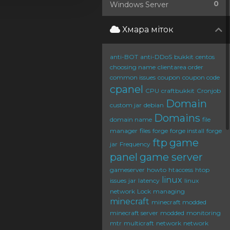
0
Windows Server
Хмара міток
anti-BOT
anti-DDoS
bukkit
centos
choosing name
clientarea order
common issues
coupon
coupon code
cpanel
CPU
craftbukkit
Cronjob
Domain
custom jar
debian
Domains
domain name
file
manager
files
forge
forge install
forge
ftp
game
jar
Frequency
panel
game server
gameserver
howto
htaccess
htop
linux
issues
jar
latency
linux
network
Lock
managing
minecraft
minecraft modded
minecraft server
modded
monitoring
mtr
multicraft
network
network