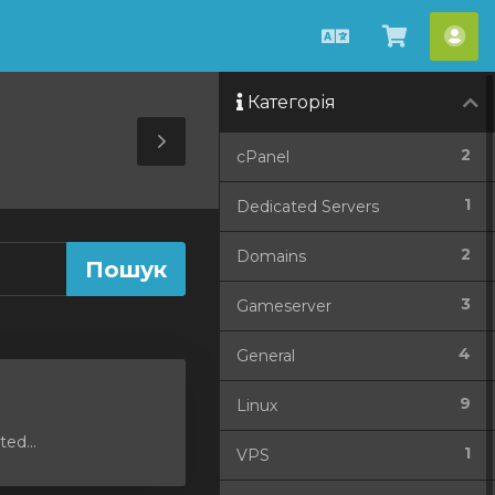
Українська
Перегля
Акк
кошик
Категорія
Toggle
2
cPanel
Sidebar
1
Dedicated Servers
2
Domains
3
Gameserver
4
General
9
Linux
ed...
1
VPS