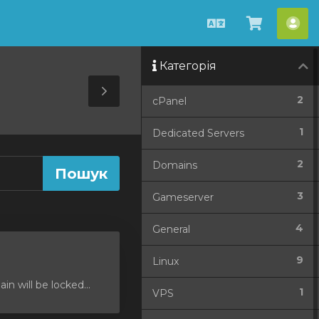
Українська
Перегля
Акк
кошик
Категорія
Toggle
2
cPanel
Sidebar
1
Dedicated Servers
2
Domains
3
Gameserver
4
General
9
Linux
 will be locked...
1
VPS