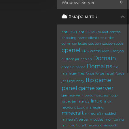
0
Windows Server
Хмара міток
anti-BOT
anti-DDoS
bukkit
centos
choosing name
clientarea order
common issues
coupon
coupon code
cpanel
CPU
craftbukkit
Cronjob
Domain
custom jar
debian
Domains
domain name
file
manager
files
forge
forge install
forge
ftp
game
jar
Frequency
panel
game server
gameserver
howto
htaccess
htop
linux
issues
jar
latency
linux
network
Lock
managing
minecraft
minecraft modded
minecraft server
modded
monitoring
mtr
multicraft
network
network