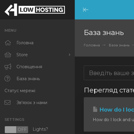
Minimize
Menu
MENU
База знань
Головна
Головна
База знань
Store
Browse All
Сповіщення
RKVMPROTECTED
База знань
Перегляд стате
Статус мережі
IKVMPROTECTED
XKVMPROTECTED
Зв'язок з нами
How do I lo
OPENVZ VPS
How do I lock and u
SETTINGS
Protected Web Hosting
Lights?
N
OFF