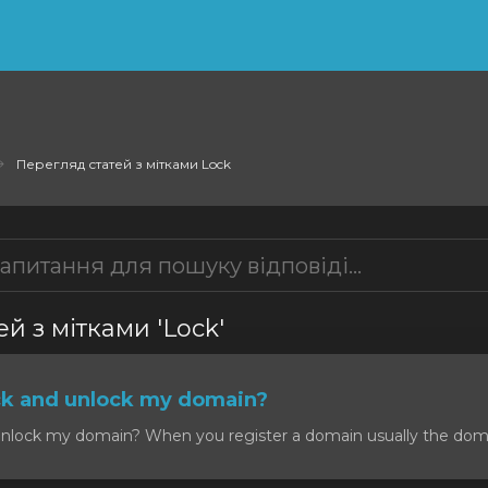
Перегляд статей з мітками Lock
й з мітками 'Lock'
ck and unlock my domain?
nlock my domain? When you register a domain usually the domain