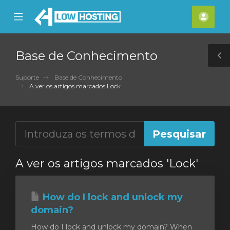
se
Mobile
Cont
ile
Menu
nu
Base de Conhecimento
T
S
Suporte
Base de Conhecimento
A ver os artigos marcados Lock
A ver os artigos marcados 'Lock'
How do I lock and unlock my
domain?
How do I lock and unlock my domain? When