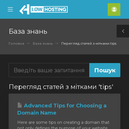
se
Mobile
Акка
ile
Menu
nu
База знань
T
S
Головна
База знань
Перегляд статей з мітками tips
Перегляд статей з мітками 'tips'
Advanced Tips for Choosing a
Domain Name
Here are some tips on creating a domain that
not only defines the purpose of your website