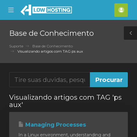
se
Mobile
Cont
ile
Menu
nu
Base de Conhecimento
T
S
Suporte
Base de Conhecimento
Visualizando artigos com TAG ps aux
Visualizando artigos com TAG 'ps
aux'
Managing Processes
In a Linux environment, understanding and