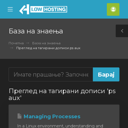
se
Mobile
Ваш
ile
Menu
смет
nu
База на знаења
T
S
Почетна
База на знаења
Преглед на тагирани дописи ps aux
Преглед на тагирани дописи 'ps
aux'
Managing Processes
In a Linux environment, understanding and