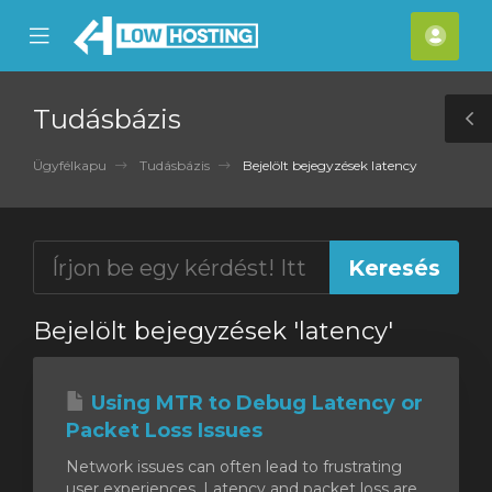
se
Mobile
Fiók
ile
Menu
nu
Tudásbázis
T
S
Ügyfélkapu
Tudásbázis
Bejelölt bejegyzések latency
Bejelölt bejegyzések 'latency'
Using MTR to Debug Latency or
Packet Loss Issues
Network issues can often lead to frustrating
user experiences. Latency and packet loss are