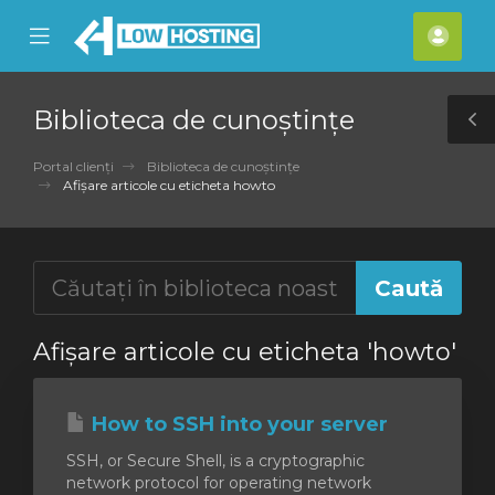
se
Mobile
Cont
ile
Menu
meu
nu
Biblioteca de cunoștințe
T
S
Portal clienți
Biblioteca de cunoștințe
Afișare articole cu eticheta howto
Afișare articole cu eticheta 'howto'
How to SSH into your server
SSH, or Secure Shell, is a cryptographic
network protocol for operating network