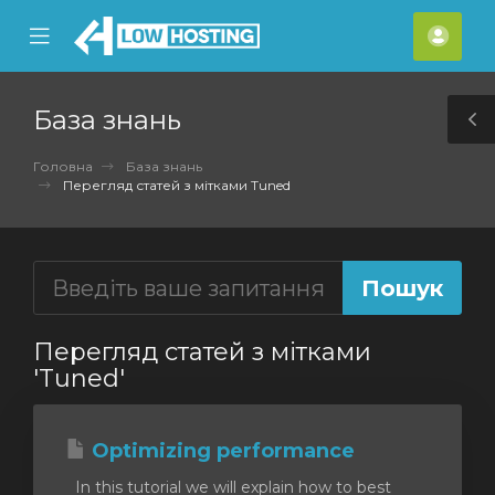
se
Mobile
Акка
ile
Menu
nu
База знань
T
S
Головна
База знань
Перегляд статей з мітками Tuned
Перегляд статей з мітками
'Tuned'
Optimizing performance
In this tutorial we will explain how to best