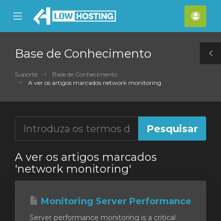
se
Mobile
Cont
ile
Menu
nu
Base de Conhecimento
T
S
Suporte
Base de Conhecimento
A ver os artigos marcados network monitoring
A ver os artigos marcados
'network monitoring'
Monitoring Server Performance
Server performance monitoring is a critical