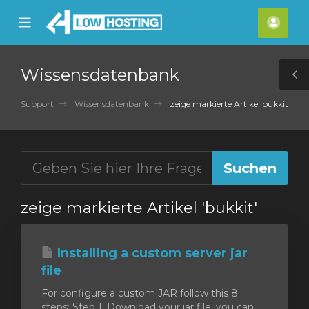
se
Mobile
Kont
ile
Menu
nu
Wissensdatenbank
T
S
Support
Wissensdatenbank
zeige markierte Artikel bukkit
zeige markierte Artikel 'bukkit'
Installing a custom server jar
file
For configure a custom JAR follow this 8
steps: Step 1: Download your jar file, you can