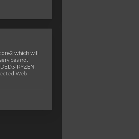
core2 which will
services not
, DED3-RYZEN,
cted Web ...