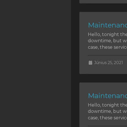
SSL Certificates
Minecraft
Maintenanc
Counter Strike: GO
Hello, tonight th
Terraria Server
downtime, but we 
case, these service
RKVMPROTECTED USA
Hytale
Június 25, 2021
Maintenanc
Hello, tonight th
downtime, but we 
case, these service