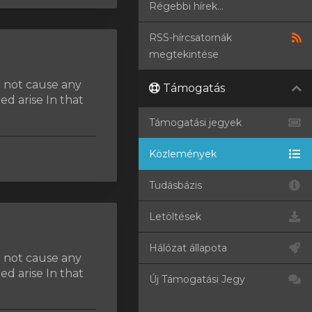
Régebbi hírek...
RSS-hírcsatornák
megtekintése
d not cause any
Támogatás
d arise In that
Támogatási jegyek
Közlemények
Tudásbázis
Letöltések
Hálózat állapota
d not cause any
d arise In that
Új Támogatási Jegy