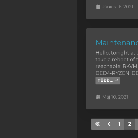
Június 16, 2021
Maintenanc
Hello, tonight a
take a reboot of 
reachable: RKV
DED4-RYZEN, DED
Több...
Máj 10, 2021
1
2