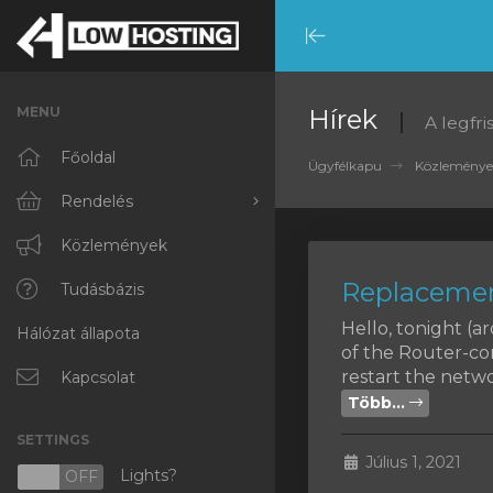
Minimize
Menu
MENU
Hírek
A legfr
Főoldal
Ügyfélkapu
Közleménye
Rendelés
Minden
Közlemények
Replacemen
RKVMPROTECTED
Tudásbázis
Hello, tonight (
Hálózat állapota
IKVMPROTECTED
of the Router-co
restart the networ
XKVMPROTECTED
Kapcsolat
Több...
OPENVZ VPS
SETTINGS
Július 1, 2021
Protected Web Hosting
Lights?
N
OFF