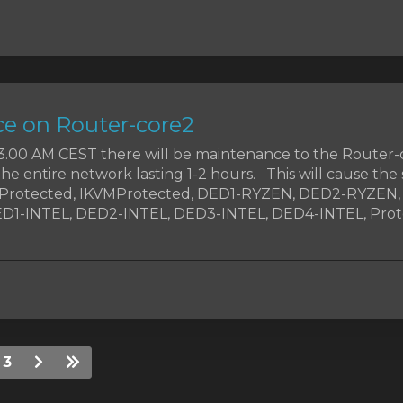
e on Router-core2
t 3.00 AM CEST there will be maintenance to the Router-
the entire network lasting 1-2 hours. This will cause the 
MProtected, IKVMProtected, DED1-RYZEN, DED2-RYZEN
1-INTEL, DED2-INTEL, DED3-INTEL, DED4-INTEL, Prote
3