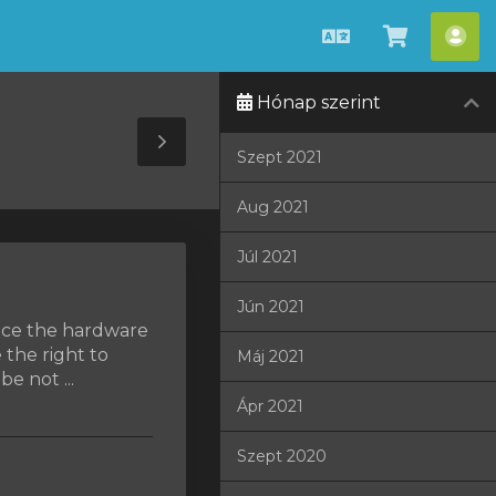
Magyar
Kosár
Fió
megteki
Hónap szerint
Toggle
Szept 2021
Sidebar
Aug 2021
Júl 2021
Jún 2021
lace the hardware
 the right to
Máj 2021
e not ...
Ápr 2021
Szept 2020