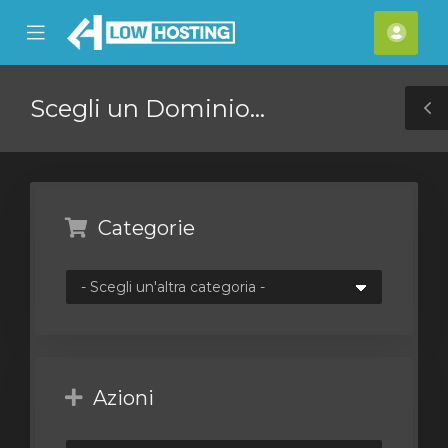
se
Mobile
Acco
ile
Menu
nu
Scegli un Dominio...
T
S
Categorie
Azioni