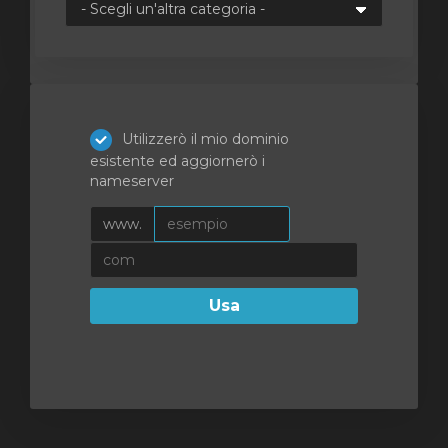
za
Utilizzerò il mio dominio
esistente ed aggiornerò i
nameserver
www.
Usa