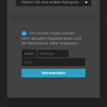
orb
n
Ich möchte meine Domain
beim aktuellen Registrar lassen und
die Nameserver selber anspassen.
www.
Verwenden