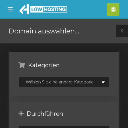
se
Mobile
Kont
ile
Menu
nu
Domain auswählen...
T
S
Kategorien
Durchführen