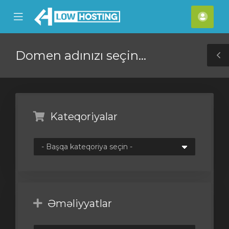
se
Mobile
Hes
ile
Menu
nu
Domen adınızı seçin...
T
S
Kateqoriyalar
Əməliyyatlar