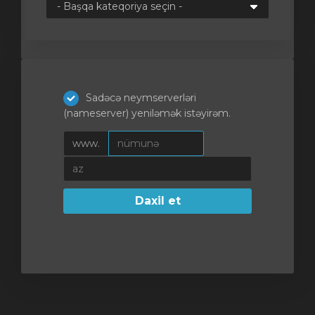
Sadəcə neymserverləri
(nameserver) yeniləmək istəyirəm.
www.
Daxil et