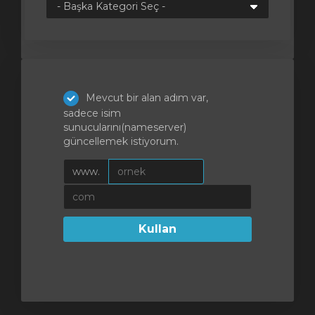
le
Mevcut bir alan adım var,
sadece isim
sunucularını(nameserver)
güncellemek istiyorum.
www.
Kullan