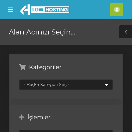
se
Mobile
Hes
ile
Menu
nu
Alan Adınızı Seçin...
T
S
Kategoriler
İşlemler