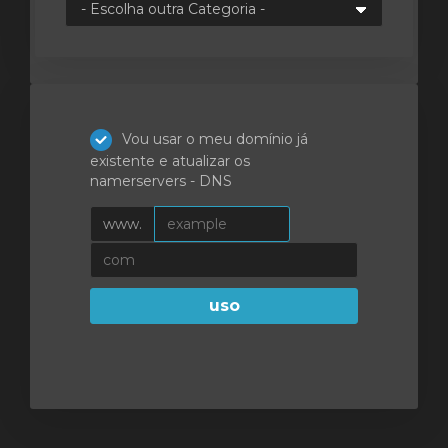
ar
o
Vou usar o meu domínio já
existente e atualizar os
namerservers - DNS
www.
uso