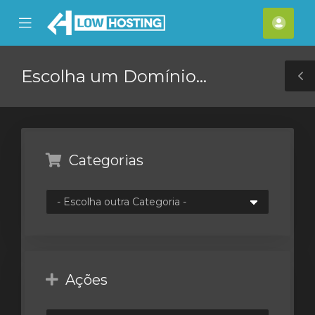
se
Mobile
Cont
ile
Menu
nu
Escolha um Domínio...
T
S
Categorias
Ações