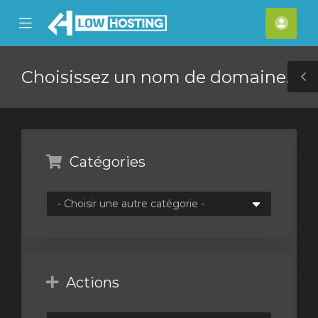
se
Mobile
Espa
ile
Menu
clien
nu
Choisissez un nom de domaine...
T
S
Catégories
Actions