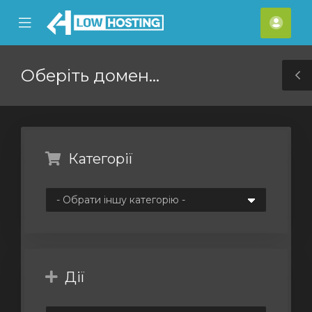
se
Mobile
Акка
ile
Menu
nu
Оберіть домен...
T
S
Категорії
Дії