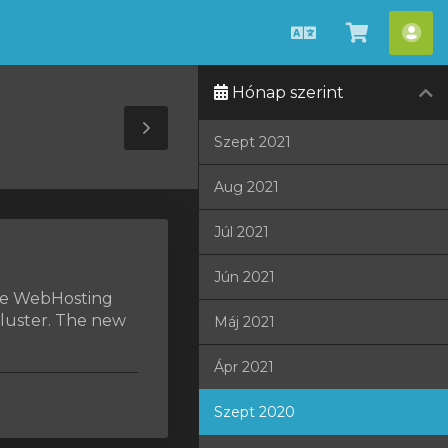
Magyar
Kosár
Fió
megteki
Hónap szerint
Toggle
Szept 2021
Sidebar
Aug 2021
Júl 2021
Jún 2021
the WebHosting
cluster. The new
Máj 2021
Ápr 2021
Szept 2020