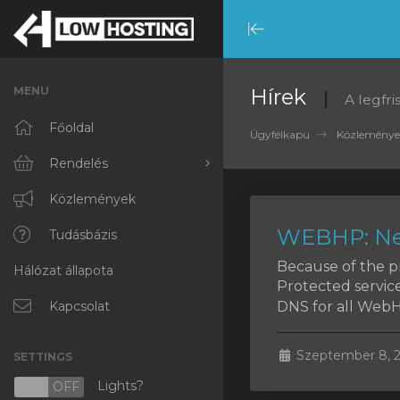
Minimize
Menu
MENU
Hírek
A legfr
Főoldal
Ügyfélkapu
Közleménye
Rendelés
Minden
Közlemények
WEBHP: Ne
RKVMPROTECTED
Tudásbázis
Because of the 
Hálózat állapota
IKVMPROTECTED
Protected servic
DNS for all WebHo
XKVMPROTECTED
Kapcsolat
OPENVZ VPS
Szeptember 8, 
SETTINGS
Protected Web Hosting
Lights?
N
OFF