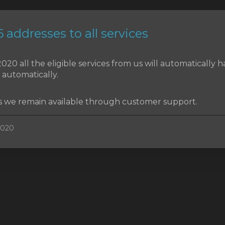
 addresses to all services
020 all the eligible services from us will automatically 
 automatically.
s we remain available through customer support.
2020