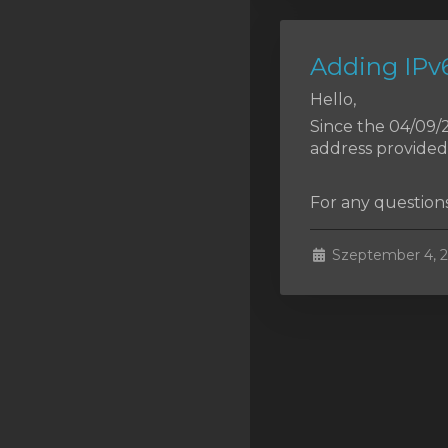
SSL Certificates
Minecraft
Adding IPv6
Counter Strike: GO
Hello,
Since the 04/09/2
Terraria Server
address provided
RKVMPROTECTED USA
For any question
Hytale
Szeptember 4, 