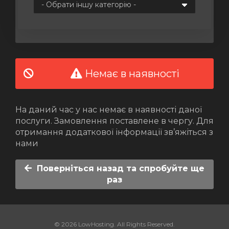
янути
Немає в наявності
На даний час у нас немає в наявності даної
послуги. Замовлення поставлене в чергу. Для
отримання додаткової інформації зв’яжіться з
нами
Поверніться назад та спробуйте ще
раз
© 2026 LowHosting. All Rights Reserved.