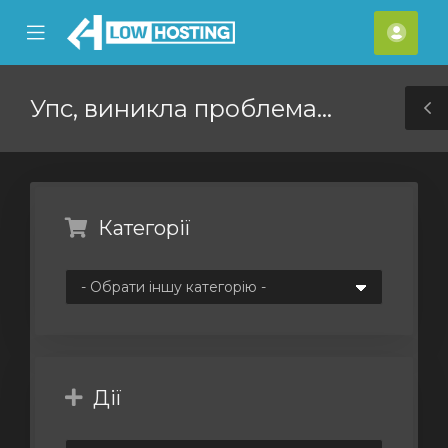
se
Mobile
Акка
ile
Menu
nu
Упс, виникла проблема...
T
S
Категорії
Дії