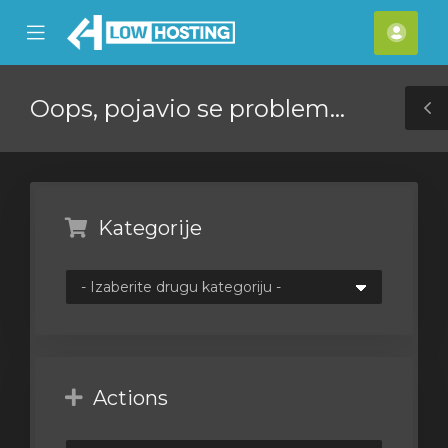
se
Mobile
Raču
ile
Menu
nu
Oops, pojavio se problem...
T
S
Kategorije
Actions