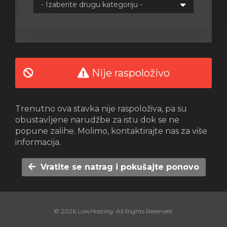
e
Nije raspoloživo
Trenutno ova stavka nije raspoloživa, pa su
obustavljene narudžbe za istu dok se ne
popune zalihe. Molimo, kontaktirajte nas za više
informacija.
Vratite se natrag i pokušajte ponovo
© 2026 LowHosting. All Rights Reserved.