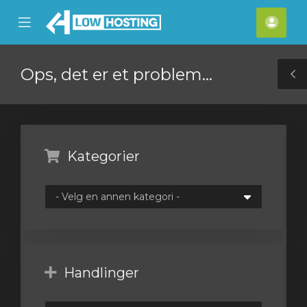
se
Mobile
Kont
ile
Menu
nu
Ops, det er et problem...
T
S
Kategorier
Handlinger