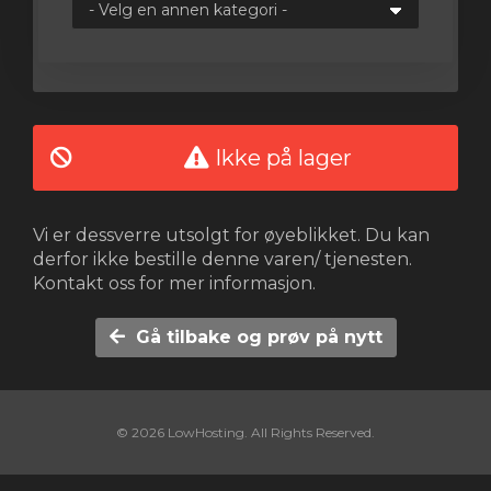
vogn
Ikke på lager
Vi er dessverre utsolgt for øyeblikket. Du kan
derfor ikke bestille denne varen/ tjenesten.
Kontakt oss for mer informasjon.
Gå tilbake og prøv på nytt
© 2026 LowHosting. All Rights Reserved.