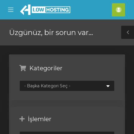
se
Mobile
Hes
ile
Menu
nu
Üzgünüz, bir sorun var...
T
S
Kategoriler
İşlemler