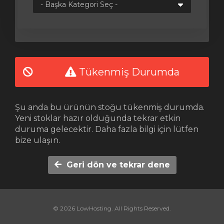
le
Tükenmiş Durumda
Şu anda bu ürünün stoğu tükenmiş durumda.
Yeni stoklar hazır olduğunda tekrar etkin
duruma gelecektir. Daha fazla bilgi için lütfen
bize ulaşın.
Geri dön ve tekrar dene
© 2026 LowHosting. All Rights Reserved.