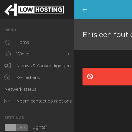
Minimize
Menu
MENU
Er is een fout
Home
Winkel
Blader door alles
Nieuws & Aankondigingen
RKVMPROTECTED
Kennisbank
Netwerk status
IKVMPROTECTED
XKVMPROTECTED
Neem contact op met ons
OPENVZ VPS
SETTINGS
Protected Web Hosting
Lights?
N
OFF