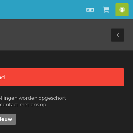
Nederlands
Winkel
Acc
bekijken
Tog
Sid
ad
ellingen worden opgeschort
 contact met ons op.
nieuw