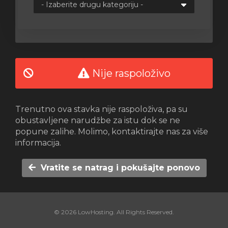
e
Nije raspoloživo
Trenutno ova stavka nije raspoloživa, pa su
obustavljene narudžbe za istu dok se ne
popune zalihe. Molimo, kontaktirajte nas za više
informacija.
Vratite se natrag i pokušajte ponovo
© 2026 LowHosting. All Rights Reserved.