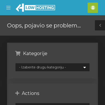
se
Mobile
Raču
ile
Menu
nu
Oops, pojavio se problem...
T
S
Kategorije
Actions