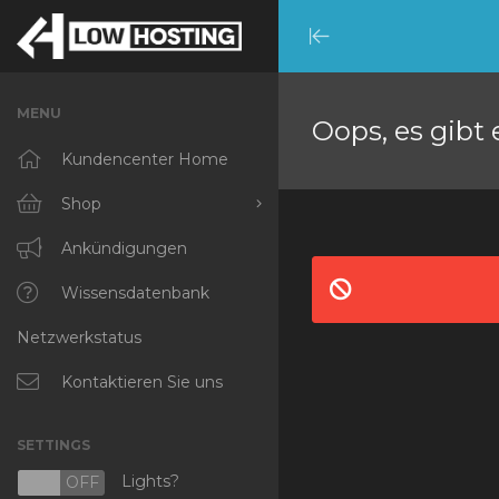
Minimize
Menu
MENU
Oops, es gibt 
Kundencenter Home
Shop
Alle anzeigen
Ankündigungen
RKVMPROTECTED
Wissensdatenbank
Netzwerkstatus
IKVMPROTECTED
XKVMPROTECTED
Kontaktieren Sie uns
OPENVZ VPS
SETTINGS
Protected Web Hosting
Lights?
N
OFF