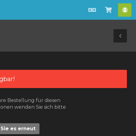
Deutsch
Warenko
Ko
ansehen
Tog
Sid
gbar!
hre Bestellung für diesen
ionen wenden Sie sich bitte
Sie es erneut