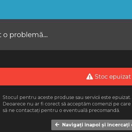
 o problemă...
Stoc epuizat
Stocul pentru aceste produse sau servicii este epuizat.
Deoarece nu ar fi corect să acceptăm comenzi pe car
să ne contactați pentru o eventuală precomandă.
Navigați înapoi și încercați