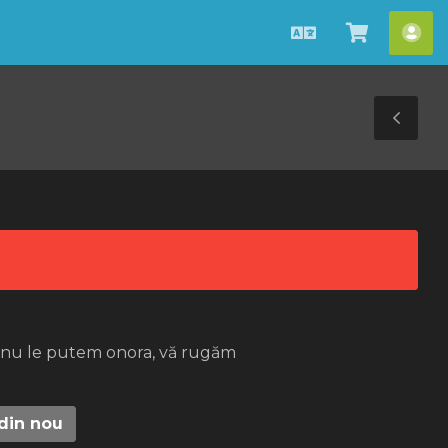
Română
Coșul
Con
meu
me
Tog
Sid
e nu le putem onora, vă rugăm
 din nou