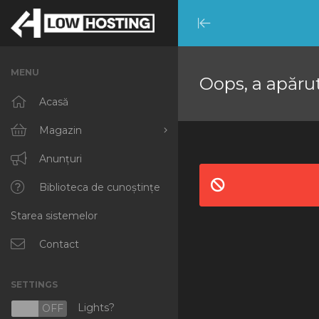
Minimize
Menu
MENU
Oops, a apărut
Acasă
Magazin
Răsfoiți tot
Anunțuri
RKVMPROTECTED
Biblioteca de cunoștințe
Starea sistemelor
IKVMPROTECTED
XKVMPROTECTED
Contact
OPENVZ VPS
SETTINGS
Protected Web Hosting
Lights?
N
OFF