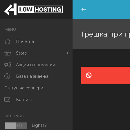
Minimize
Menu
MENU
Грешка при п
Почетна
Store
Browse All
Акции и промоции
RKVMPROTECTED
База на знаења
Статус на сервери
IKVMPROTECTED
XKVMPROTECTED
Контакт
OPENVZ VPS
SETTINGS
Protected Web Hosting
Lights?
N
OFF