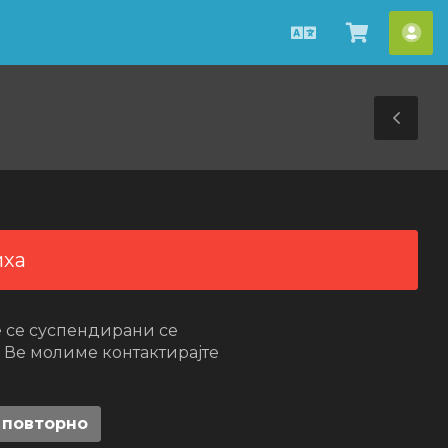
Macedonian
Потрош
Ва
кошнич
сме
Tog
Sid
иха
е се суспендирани се
 Ве молиме контактирајте
 повторно