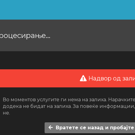
роцесирање...
Надвор од зал
Во моментов услугите ги нема на залиха. Нарачкит
додека не бидат на залиха. За повеќе информации,
не.
Вратете се назад и пробајте