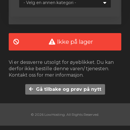
vogn
Ikke på lager
Vi er dessverre utsolgt for øyeblikket. Du kan
derfor ikke bestille denne varen/ tjenesten.
Kontakt oss for mer informasjon.
Gå tilbake og prøv på nytt
© 2026 LowHosting. All Rights Reserved.