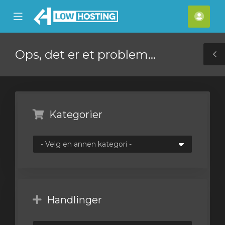
se
Mobile
Kont
ile
Menu
nu
Ops, det er et problem...
T
S
Kategorier
Handlinger