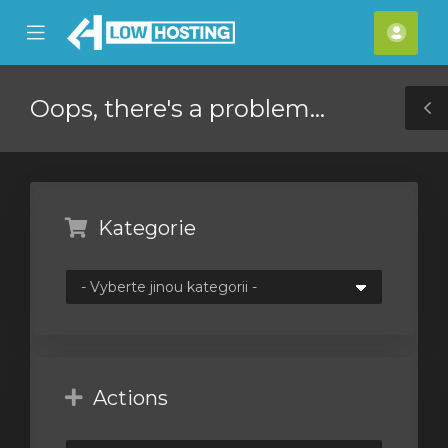
se
Mobile
Účet
ile
Menu
nu
Oops, there's a problem...
T
S
Kategorie
Actions