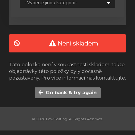
t
Není skladem
Tato položka není v součastnosti skladem, takže
objednávky této položky byly dočasně
pozastaveny. Pro více informací nás kontaktujte.
Go back & try again
© 2026 LowHosting. All Rights Reserved.