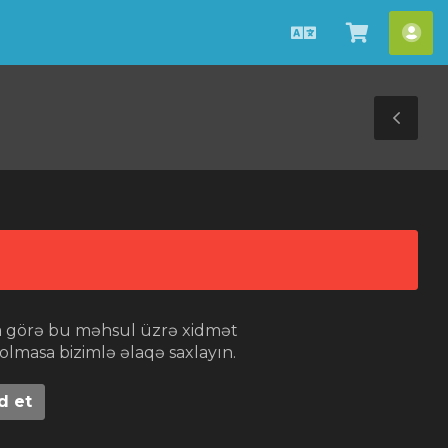
Azerbaijani
Səbətə
He
bax
Tog
Sid
na görə bu məhsul üzrə xidmət
masa bizimlə əlaqə saxlayın.
d et