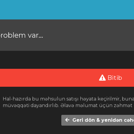
oblem var...
Bitib
Hal-hazırda bu məhsulun satışı həyata keçirilmir, bu
müvəqqəti dayandırlıb. Əlavə məlumat üçün zəhmət ol
Geri dön & yenidən cəh