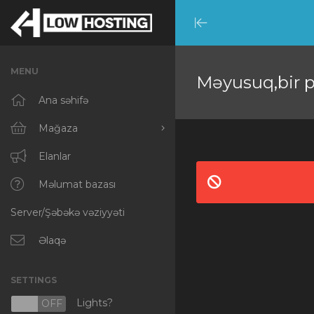
Minimize
Menu
MENU
Məyusuq,bir pr
Ana səhifə
Mağaza
Hamısına baxın
Elanlar
RKVMPROTECTED
Məlumat bazası
Server/Şəbəkə vəziyyəti
IKVMPROTECTED
XKVMPROTECTED
Əlaqə
OPENVZ VPS
SETTINGS
Protected Web Hosting
Lights?
N
OFF